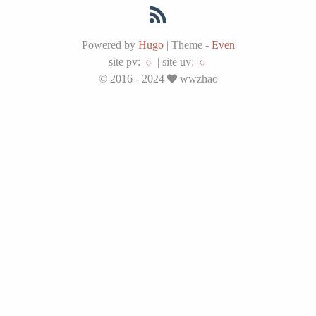
Powered by
Hugo
|
Theme -
Even
site pv:
|
site uv:
© 2016 - 2024
wwzhao